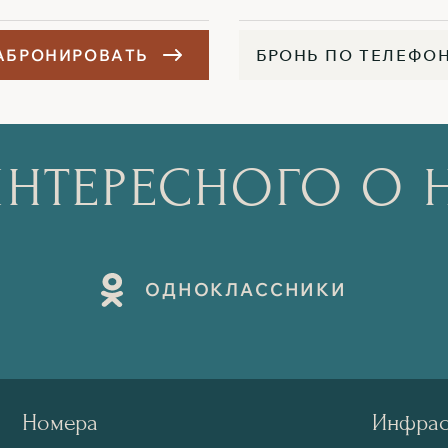
А
Б
Р
О
Н
И
Р
О
В
А
Т
Ь
Б
Р
О
Н
Ь
П
О
Т
Е
Л
Е
Ф
О
НТЕРЕСНОГО О 
О
Д
Н
О
К
Л
А
С
С
Н
И
К
И
Номера
Инфрас