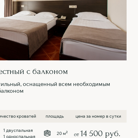
естный с балконом
тильный, оснащенный всем необходимым
балконом
ичество кроватей
площадь
цена за номер в сутки
1 двуспальная
14 500 руб.
2
20 м
от
1 односпальная