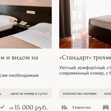
ом и видом на
«Стандарт» трехм
Уютный, комфортный, с
современный номер, с 
всем необходимым
ь
цена за номер в сутки
количество человек
кол
15 000 руб.
2
 м
3 взрослых
от