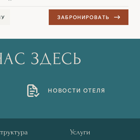
Н
У
З
А
Б
Р
О
Н
И
Р
О
В
А
Т
Ь
НАС ЗДЕСЬ
Н
О
В
О
С
Т
И
О
Т
Е
Л
Я
труктура
Услуги