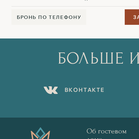
Б
Р
О
Н
Ь
П
О
Т
Е
Л
Е
Ф
О
Н
У
З
БОЛЬШЕ И
В
К
О
Н
Т
А
К
Т
Е
Об гостевом