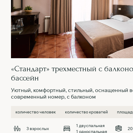
«Стандарт» трехместный с балкон
бассейн
Уютный, комфортный, стильный, оснащенный 
современный номер, с балконом
количество человек
количество кроватей
площад
1 двуспальная
20
3 взрослых
1 односпальная